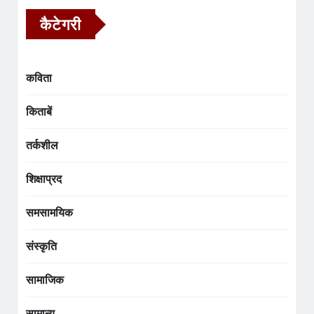
कैटेगरी
कविता
किताबें
तर्कशील
शिक्षाप्रद
समसामयिक
संस्कृति
सामाजिक
सामान्य