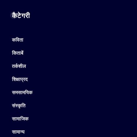
कैटेगरी
कविता
किताबें
तर्कशील
शिक्षाप्रद
समसामयिक
संस्कृति
सामाजिक
सामान्य