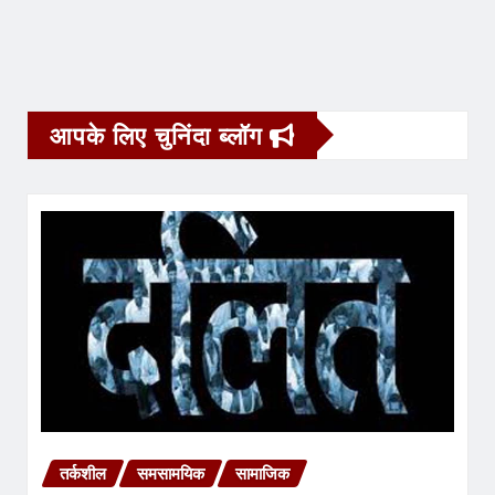
आपके लिए चुनिंदा ब्लॉग
तर्कशील
समसामयिक
सामाजिक