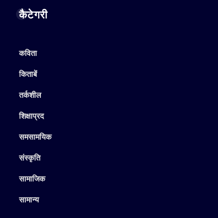
कैटेगरी
कविता
किताबें
तर्कशील
शिक्षाप्रद
समसामयिक
संस्कृति
सामाजिक
सामान्य