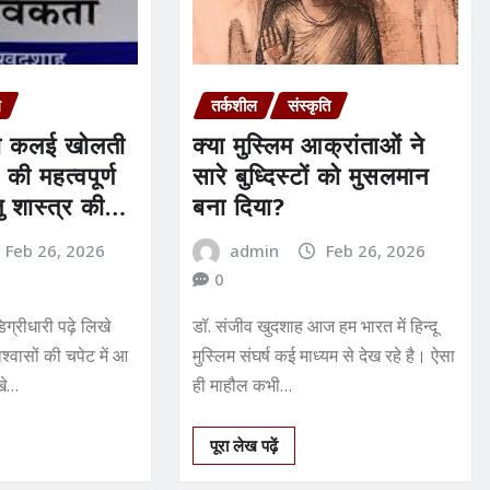
ल
तर्कशील
संस्कृति
की कलई खोलती
क्‍या मुस्लिम आक्रांताओं ने
की महत्वपूर्ण
सारे बुध्दिस्‍टों को मुसलमान
ु शास्त्र की
बना दिया?
Feb 26, 2026
admin
Feb 26, 2026
0
िग्रीधारी पढ़े लिखे
डॉ. संजीव खुदशाह आज हम भारत में हिन्‍दू
्वासों की चपेट में आ
मुस्‍लिम संघर्ष कई माध्‍यम से देख रहे है। ऐसा
िखे…
ही माहौल कभी…
पूरा लेख पढ़ें