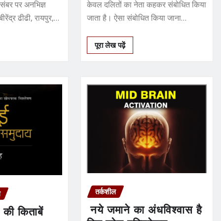
िसंबर पर अनभिज्ञ
केवल दलितों का नेता कहकर संबोधित किया
बीरेंद्र ढीढी, रायपुर,
जाता है। ऐसा संबोधित किया जाना
दरअसल…
पूरा लेख पढ़ें
तर्कशील
ल
नये जमाने का अंधविश्‍वास है
की किताबें