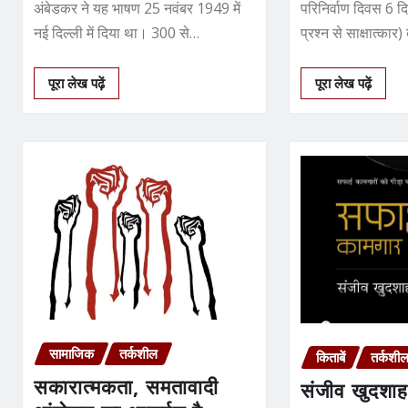
अंबेडकर ने यह भाषण 25 नवंबर 1949 में
परिनिर्वाण दिवस 6 द
नई दिल्ली में दिया था। 300 से…
प्रश्न से साक्षात्कार) 
छत्‍तीसगढ़…
पूरा लेख पढ़ें
पूरा लेख पढ़ें
सामाजिक
तर्कशील
किताबें
तर्कशी
सकारात्मकता, समतावादी
संजीव खुदशाह 