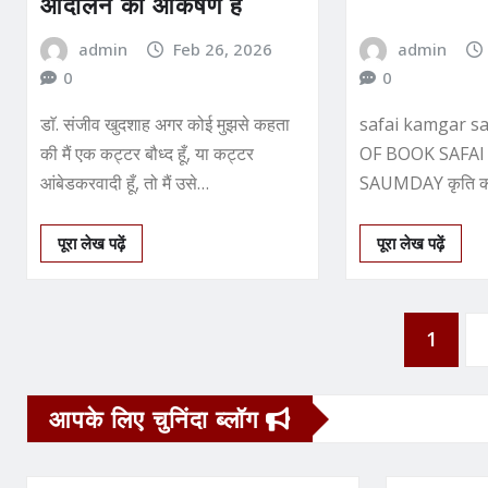
आंदोलन का आकर्षण है
admin
Feb 26, 2026
admin
0
0
डाॅ. संजीव खुदशाह अगर कोई मुझसे कहता
safai kamgar 
की मैं एक कट्टर बौध्‍द हूँ, या कट्टर
OF BOOK SAFA
आंबेडकरवादी हूँ, तो मैं उसे…
SAUMDAY कृति का
कामगार समुदाय लेख
पूरा लेख पढ़ें
पूरा लेख पढ़ें
Posts
1
pagination
आपके लिए चुनिंदा ब्लॉग