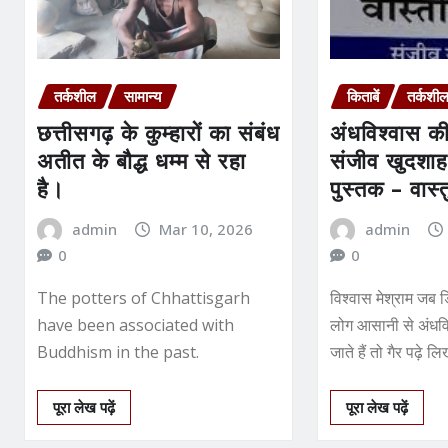
तर्कशील
सामान्य
किताबें
तर्कशी
छत्तीसगढ़ के कुम्हारों का संबंध
अंधविश्वास 
अतीत के बौद्ध धम्म से रहा
संजीव खुदशाह 
है।
पुस्तक – वास्त
वास्तविकता
admin
Mar 10, 2026
admin
0
0
The potters of Chhattisgarh
विश्वास मेश्राम जब ड
have been associated with
लोग आसानी से अंधविश
Buddhism in the past.
जाते हैं तो गैर पढ़े ल
पूरा लेख पढ़ें
पूरा लेख पढ़ें