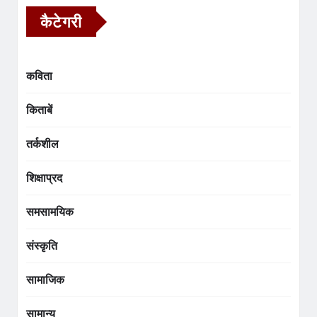
कैटेगरी
कविता
किताबें
तर्कशील
शिक्षाप्रद
समसामयिक
संस्कृति
सामाजिक
सामान्य