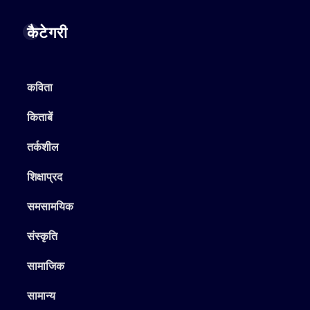
कैटेगरी
कविता
किताबें
तर्कशील
शिक्षाप्रद
समसामयिक
संस्कृति
सामाजिक
सामान्य