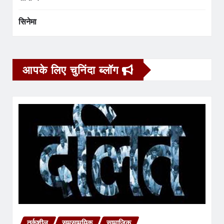
सिनेमा
आपके लिए चुनिंदा ब्लॉग
तर्कशील
समसामयिक
सामाजिक