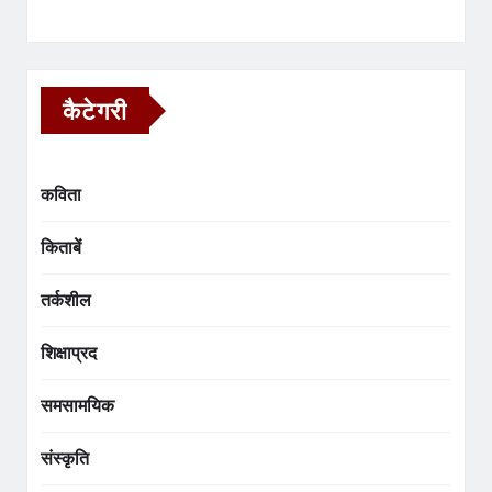
कैटेगरी
कविता
किताबें
तर्कशील
शिक्षाप्रद
समसामयिक
संस्कृति