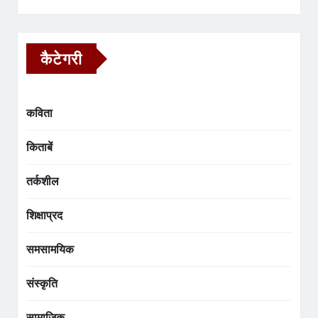
कैटेगरी
कविता
किताबें
तर्कशील
शिक्षाप्रद
समसामयिक
संस्कृति
सामाजिक